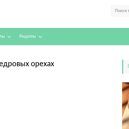
аты
Рецепты
кедровых орехах