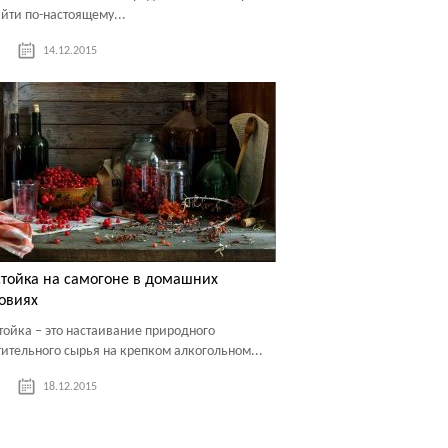
айти по-настоящему...
14.12.2015
тойка на самогоне в домашних
овиях
тойка – это настаивание природного
тительного сырья на крепком алкогольном...
18.12.2015