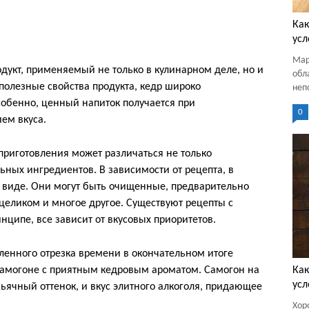
Как
усл
Мар
укт, применяемый не только в кулинарном деле, но и
обл
полезные свойства продукта, кедр широко
неп
собенно, ценный напиток получается при
0
ем вкуса.
приготовления может различаться не только
ьных ингредиентов. В зависимости от рецепта, в
 виде. Они могут быть очищенные, предварительно
целиком и многое другое. Существуют рецепты с
нципе, все зависит от вкусовых приоритетов.
ленного отрезка времени в окончательном итоге
 самогоне с приятным кедровым ароматом. Самогон на
Как
усл
ьячный оттенок, и вкус элитного алкоголя, придающее
Хор