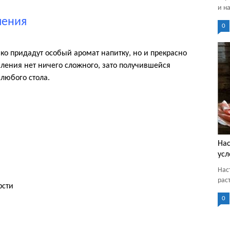
и н
ления
0
о придадут особый аромат напитку, но и прекрасно
вления нет ничего сложного, зато получившейся
любого стола.
Нас
усл
Нас
рас
рсти
0